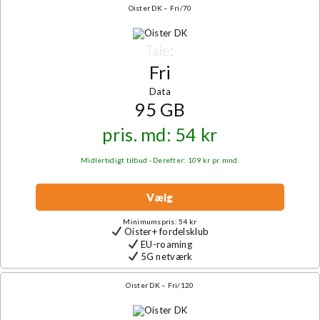
Oister DK – Fri/70
Tale:
Fri
Data
95 GB
pris. md: 54 kr
Midlertidigt tilbud - Derefter: 109 kr pr. mnd.
Vælg
Minimumspris: 54 kr
Oister+ fordelsklub
EU-roaming
5G netværk
Oister DK – Fri/120