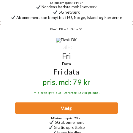
Minimumspris: 149 kr
Nordens bedste mobilnetværk
5G netværk
Abonnement kan benyttes i EU, Norge, Island og Færøerne
Flexii DK – Fri/fri – 5G
Tale:
Fri
Data
Fri data
pris. md: 79 kr
Midlertidigt tilbud - Derefter: 159 kr pr. mnd.
Vælg
Minimumspris: 79 kr
5G abonnement
Gratis oprettelse
Ingen binding