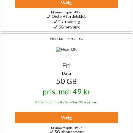
Vælg
Minimumspris: 49 kr
Oister+ fordelsklub
EU-roaming
5G netværk
Flexii DK – Fri/60 – 5G
Tale:
Fri
Data
50 GB
pris. md: 49 kr
Midlertidigt tilbud - Derefter: 99 kr pr. mnd.
Vælg
Minimumspris: 49 kr
5G abonnement