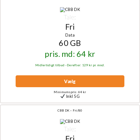
Tale:
Fri
Data
60 GB
pris. md: 64 kr
Midlertidigt tilbud - Derefter: 129 kr pr. mnd.
Vælg
Minimumspris: 64 kr
Inkl 5G
CBB DK – Fri/80
Tale:
Fri