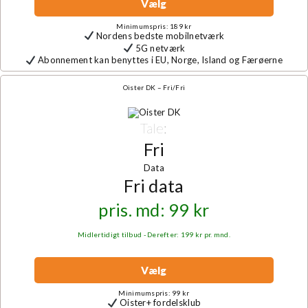
Vælg
Minimumspris: 189 kr
Nordens bedste mobilnetværk
5G netværk
Abonnement kan benyttes i EU, Norge, Island og Færøerne
Oister DK – Fri/Fri
Tale:
Fri
Data
Fri data
pris. md: 99 kr
Midlertidigt tilbud - Derefter: 199 kr pr. mnd.
Vælg
Minimumspris: 99 kr
Oister+ fordelsklub