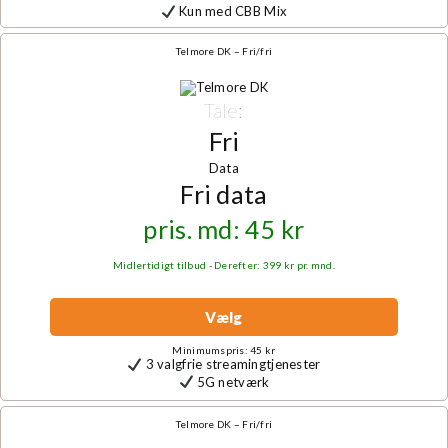
Kun med CBB Mix
Telmore DK – Fri/fri
Tale:
Fri
Data
Fri data
pris. md: 45 kr
Midlertidigt tilbud - Derefter: 399 kr pr. mnd.
Vælg
Minimumspris: 45 kr
3 valgfrie streamingtjenester
5G netværk
Telmore DK – Fri/fri