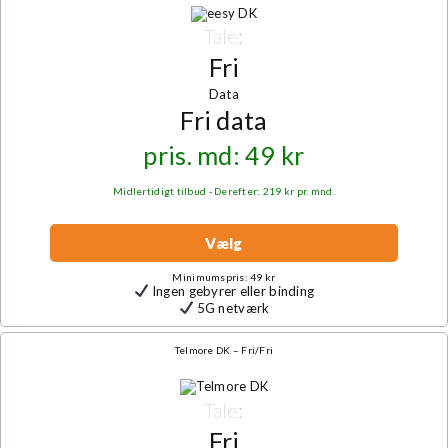
Tale:
Fri
Data
Fri data
pris. md: 49 kr
Midlertidigt tilbud - Derefter: 219 kr pr. mnd.
Vælg
Minimumspris: 49 kr
Ingen gebyrer eller binding
5G netværk
Telmore DK – Fri/Fri
Tale:
Fri