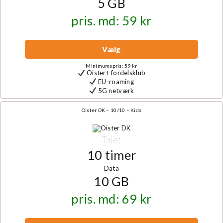
5 GB
pris. md: 59 kr
Vælg
Minimumspris: 59 kr
Oister+ fordelsklub
EU-roaming
5G netværk
Oister DK – 10/10 – Kids
Tale:
10 timer
Data
10 GB
pris. md: 69 kr