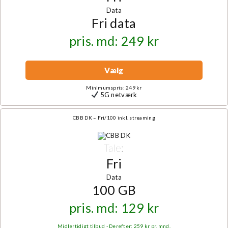
Data
Fri data
pris. md: 249 kr
Vælg
Minimumspris: 249 kr
5G netværk
CBB DK – Fri/100 inkl. streaming
Tale:
Fri
Data
100 GB
pris. md: 129 kr
Midlertidigt tilbud - Derefter: 259 kr pr. mnd.