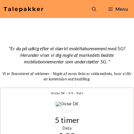
Hop
Menu
til
indhold
Mobilabonnementer med 5G
"Er du på udkig efter et stærkt mobiltabonnement med 5G?
Herunder viser vi dig nogle af markedets bedste
mobilabonnementer som understøtter 5G. "
Vi er finansieret af reklamer - Nogle af vores links er reklamelinks, hvor vi får
en kommision ved bestilling.
Oister DK – 5/5 – Kids
Tale:
5 timer
Data