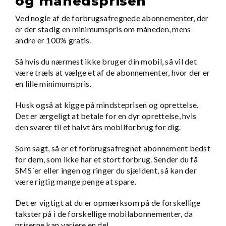
og månedsprisen
Ved nogle af de forbrugsafregnede abonnementer, der
er der stadig en minimumspris om måneden, mens
andre er 100% gratis.
Så hvis du nærmest ikke bruger din mobil, så vil det
være træls at vælge et af de abonnementer, hvor der er
en lille minimumspris.
Husk også at kigge på mindsteprisen og oprettelse.
Det er ærgeligt at betale for en dyr oprettelse, hvis
den svarer til et halvt års mobilforbrug for dig.
Som sagt, så er et forbrugsafregnet abonnement bedst
for dem, som ikke har et stort forbrug. Sender du få
SMS´er eller ingen og ringer du sjældent, så kan der
være rigtig mange penge at spare.
Det er vigtigt at du er opmærksom på de forskellige
takster på i de forskellige mobilabonnementer, da
priserne kan variere en del.