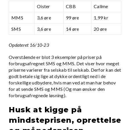
Oister
CBB
Callme
MMS
3,6 øre
99 øre
1,99 kr
SMS
3,6 øre
14 øre
20 øre
Opdateret 16/10-23
Overstående er blot 3 eksempler på priser på
forbrugsafregnet SMS og MMS. Det viser hvor meget
priserne varierer fra selskab til selskab. Derfor kan det
godt betale sig lige at dykke ordentligt ned i de
forskellige udbydere, hvis man ved at man har behov
for at sende SMS og MMS (Og man ønsker den
forbrugsafregnede løsning).
Husk at kigge på
mindsteprisen, oprettelse