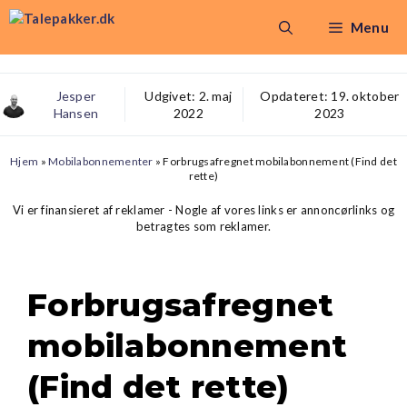
Hop
Menu
til
indhold
Jesper
Udgivet:
2. maj
Opdateret:
19. oktober
Hansen
2022
2023
Hjem
»
Mobilabonnementer
»
Forbrugsafregnet mobilabonnement (Find det
rette)
Vi er finansieret af reklamer - Nogle af vores links er annoncørlinks og
betragtes som reklamer.
Forbrugsafregnet
mobilabonnement
(Find det rette)